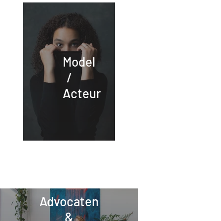
Model
/
Acteur
Advocaten
&