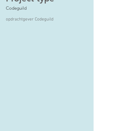
Codeguild
opdrachtgever Codeguild