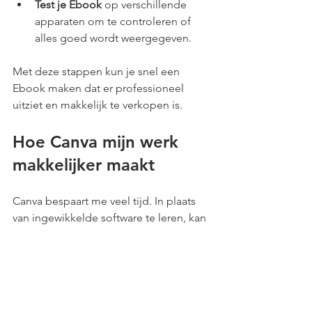
Test je Ebook
 op verschillende 
apparaten om te controleren of 
alles goed wordt weergegeven.
Met deze stappen kun je snel een 
Ebook maken dat er professioneel 
uitziet en makkelijk te verkopen is.
Hoe Canva mijn werk 
makkelijker maakt
Canva bespaart me veel tijd. In plaats 
van ingewikkelde software te leren, kan 
ik me richten op de inhoud en het 
ontwerp. De mogelijkheid om 
ontwerpen op te slaan en aan te 
passen betekent dat ik snel nieuwe 
versies kan maken of kleine wijzigingen 