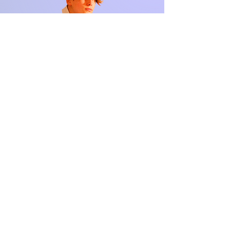
Les Boeken
Wil jij een van deze lessen
boeken bij mij in
Amsterdam?
Mail mij en ik neem direct
contact met je op voor
jouw les!