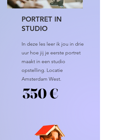
PORTRET IN
STUDIO
In deze les leer ik jou in drie
uur hoe jij je eerste portret
maakt in een studio
opstelling. Locatie
Amsterdam West.
350 €
350 €