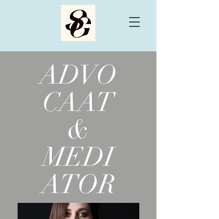
ADVO
CAAT
&
MEDI
ATOR